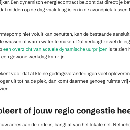
jker. Een dynamisch energiecontract beloont dat direct: je bet
at midden op de dag vaak laag is en in de avondpiek tussen 16
rmtepomp niet voluit kan benutten, kan de bestaande aansluit
, te wassen of warm water te maken. Dat verlaagt zowel de eig
Op
een overzicht van actuele dynamische uurprijzen
is te zien 
 een gewone werkdag kan zijn.
kent voor dat al kleine gedragsveranderingen veel opleveren.
ger uit tot na de piek, dan komt daarmee genoeg ruimte vri
zien.
oleert of jouw regio congestie hee
jouw adres aan de orde is, hangt af van het lokale net. Netbe