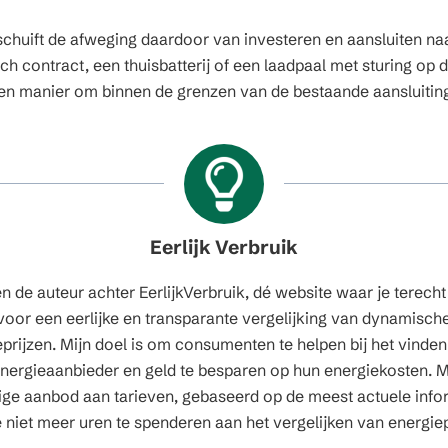
huift de afweging daardoor van investeren en aansluiten naa
h contract, een thuisbatterij of een laadpaal met sturing op d
en manier om binnen de grenzen van de bestaande aansluitin
Eerlijk Verbruik
en de auteur achter EerlijkVerbruik, dé website waar je terecht
voor een eerlijke en transparante vergelijking van dynamisch
prijzen. Mijn doel is om consumenten te helpen bij het vinde
 energieaanbieder en geld te besparen op hun energiekosten. M
ige aanbod aan tarieven, gebaseerd op de meest actuele info
e niet meer uren te spenderen aan het vergelijken van energiep