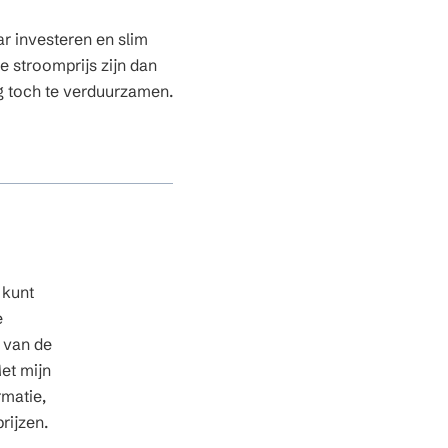
r investeren en slim
e stroomprijs zijn dan
g toch te verduurzamen.
 kunt
e
n van de
et mijn
rmatie,
rijzen.