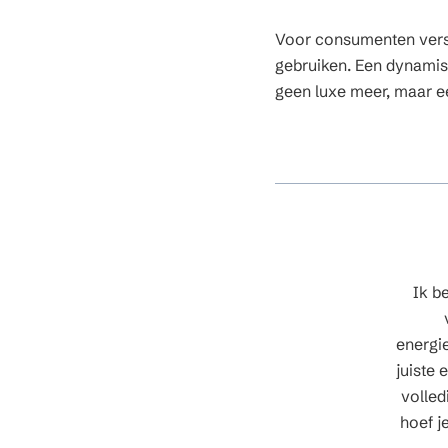
Voor consumenten versc
gebruiken. Een dynamisc
geen luxe meer, maar e
Ik b
energie
juiste
volled
hoef j