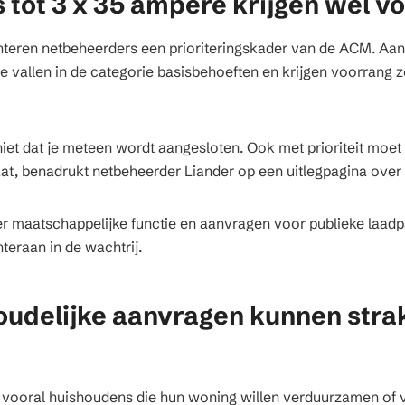
tot 3 x 35 ampère krijgen wel v
anteren netbeheerders een prioriteringskader van de ACM. A
e vallen in de categorie basisbehoeften en krijgen voorrang z
iet dat je meteen wordt aangesloten. Ook met prioriteit moet 
aat, benadrukt netbeheerder Liander op een uitlegpagina over 
r maatschappelijke functie en aanvragen voor publieke laadp
hteraan in de wachtrij.
oudelijke aanvragen kunnen strak
 vooral huishoudens die hun woning willen verduurzamen of