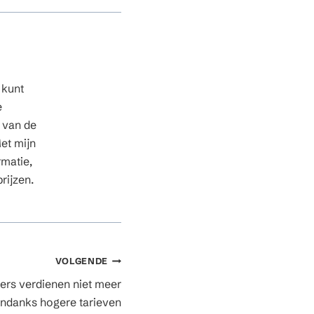
 kunt
e
n van de
et mijn
rmatie,
rijzen.
VOLGENDE
rs verdienen niet meer
ndanks hogere tarieven