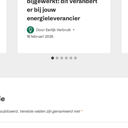
bijgewerkt: dit verandert
er bij jouw
energieleverancier
Door
Eerlijk Verbruik
18 februari 2026
ie
publiceerd.
Vereiste velden zijn gemarkeerd met
*