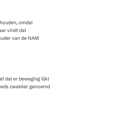
e houden, omdat
aar vindt dat
houder van de NAM
f dat er beweging lijkt
steeds zwakker genoemd