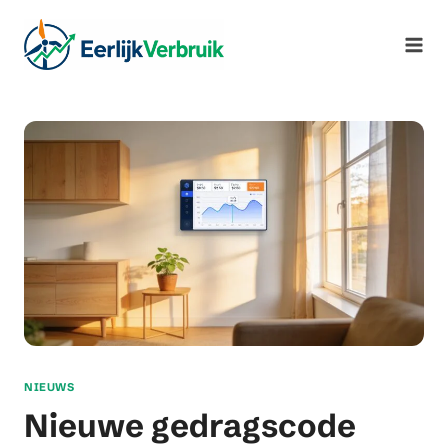
Ga
naar
de
inhoud
NIEUWS
Nieuwe gedragscode