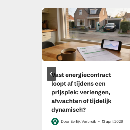
Vast energiecontract
idie
loopt af tijdens een
ng
prijspiek: verlengen,
afwachten of tijdelijk
 maart 2023
dynamisch?
Door
Eerlijk Verbruik
13 april 2026