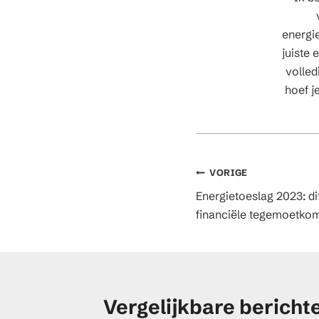
energie
juiste
volled
hoef j
Berichtnavig
VORIGE
Energietoeslag 2023: di
financiële tegemoetko
Vergelijkbare bericht