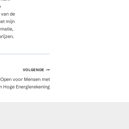
e
n van de
et mijn
rmatie,
rijzen.
VOLGENDE
 Open voor Mensen met
n Hoge Energierekening