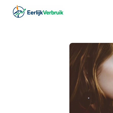
Ga
naar
de
inhoud