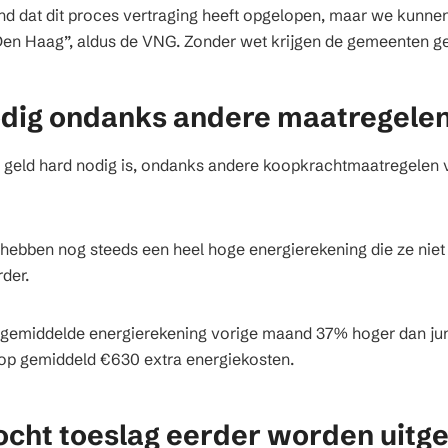
nd dat dit proces vertraging heeft opgelopen, maar we kunnen
Den Haag”, aldus de VNG. Zonder wet krijgen de gemeenten gee
odig ondanks andere maatregele
t geld hard nodig is, ondanks andere koopkrachtmaatregelen v
bben nog steeds een heel hoge energierekening die ze niet z
der.
 gemiddelde energierekening vorige maand 37% hoger dan juni
r op gemiddeld €630 extra energiekosten.
ocht toeslag eerder worden uitg