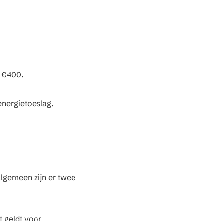
n €400.
energietoeslag.
algemeen zijn er twee
t geldt voor