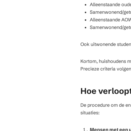
Alleenstaande oud
Samenwonend/get
Alleenstaande AOW
Samenwonend/get
Ook uitwonende student
Kortom, huishoudens me
Precieze criteria volgen
Hoe verloop
De procedure om de ene
situaties:
Mensen met een u