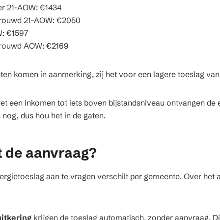
er 21-AOW: €1434
rouwd 21-AOW: €2050
: €1597
rouwd AOW: €2169
en komen in aanmerking, zij het voor een lagere toeslag va
t een inkomen tot iets boven bijstandsniveau ontvangen de 
 nog, dus hou het in de gaten.
t de aanvraag?
rgietoeslag aan te vragen verschilt per gemeente. Over het 
itkering
krijgen de toeslag automatisch, zonder aanvraag. Di