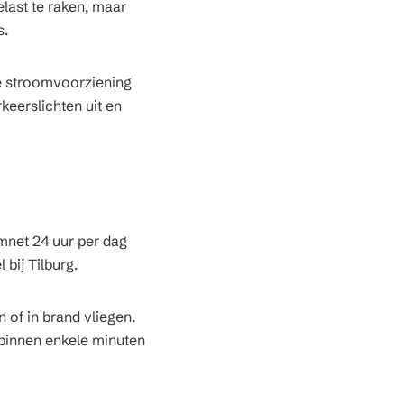
elast te raken, maar
s.
de stroomvoorziening
eerslichten uit en
omnet 24 uur per dag
bij Tilburg.
 of in brand vliegen.
 binnen enkele minuten