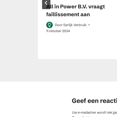
rdam
All in Power B.V. vraagt
nfall
faillissement aan
iging
eactie
Door
Eerlijk Verbruik
11 oktober 2024
maart 2023
Geef een react
Uw e-mailadres wordt niet ge