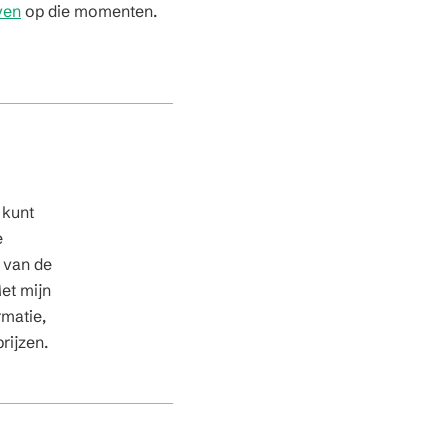
ven
op die momenten.
 kunt
e
n van de
et mijn
rmatie,
rijzen.