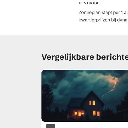
Berichtnavig
VORIGE
Zonneplan stapt per 1 
kwartierprijzen bij dyn
Vergelijkbare bericht