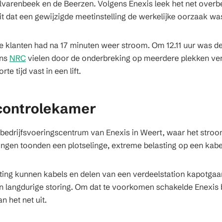
 Hilvarenbeek en de Beerzen. Volgens Enexis leek het net overb
t dat een gewijzigde meetinstelling de werkelijke oorzaak wa
de klanten had na 17 minuten weer stroom. Om 12.11 uur was 
ens
NRC
vielen door de onderbreking op meerdere plekken verk
te tijd vast in een lift.
 controlekamer
t bedrijfsvoeringscentrum van Enexis in Weert, waar het stro
gen toonden een plotselinge, extreme belasting op een kabel 
ting kunnen kabels en delen van een verdeelstation kapotgaan
 en langdurige storing. Om dat te voorkomen schakelde Enexis
n het net uit.