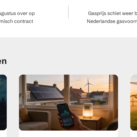
atie
augustus over op
Gasprijs schiet weer
amisch contract
Nederlandse gasvoorraa
en