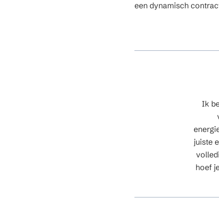
een dynamisch contract,
Ik b
energie
juiste
volled
hoef j