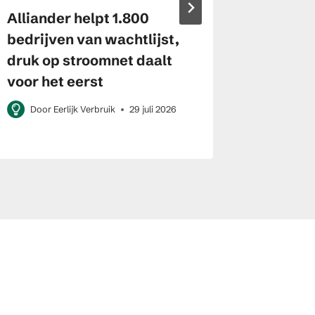
Alliander helpt 1.800
Stroomp
bedrijven van wachtlijst,
2026: 
druk op stroomnet daalt
uren me
voor het eerst
Door
E
Door
Eerlijk Verbruik
29 juli 2026