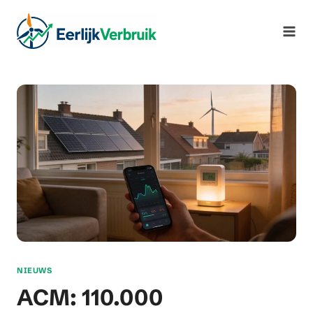
Ga
naar
de
inhoud
NIEUWS
ACM: 110.000