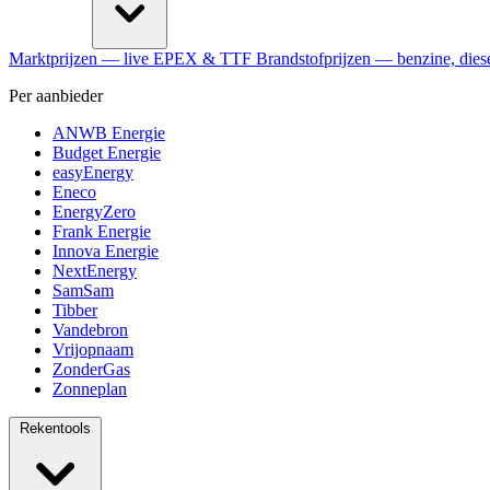
Marktprijzen
— live EPEX & TTF
Brandstofprijzen
— benzine, dies
Per aanbieder
ANWB Energie
Budget Energie
easyEnergy
Eneco
EnergyZero
Frank Energie
Innova Energie
NextEnergy
SamSam
Tibber
Vandebron
Vrijopnaam
ZonderGas
Zonneplan
Rekentools