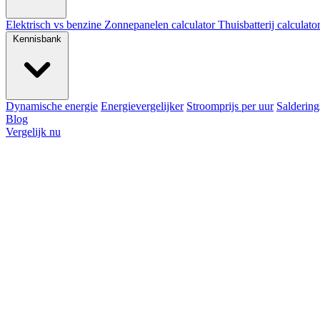
Elektrisch vs benzine
Zonnepanelen calculator
Thuisbatterij calculato
Kennisbank
Dynamische energie
Energievergelijker
Stroomprijs per uur
Saldering
Blog
Vergelijk nu