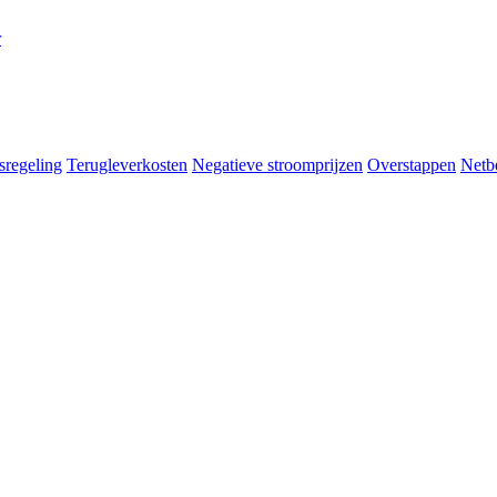
r
sregeling
Terugleverkosten
Negatieve stroomprijzen
Overstappen
Netb