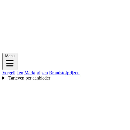
Menu
Vergelijken
Marktprijzen
Brandstofprijzen
Tarieven per aanbieder