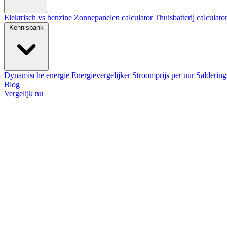
Elektrisch vs benzine
Zonnepanelen calculator
Thuisbatterij calculato
Kennisbank
Dynamische energie
Energievergelijker
Stroomprijs per uur
Saldering
Blog
Vergelijk nu