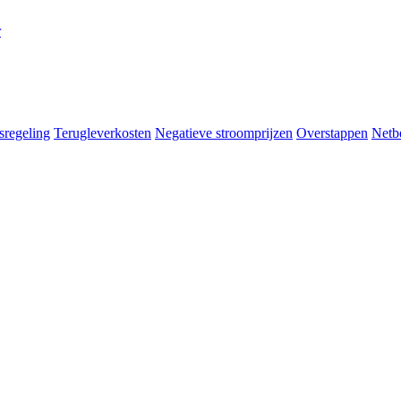
r
sregeling
Terugleverkosten
Negatieve stroomprijzen
Overstappen
Netb