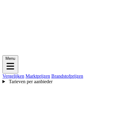
Menu
Vergelijken
Marktprijzen
Brandstofprijzen
Tarieven per aanbieder