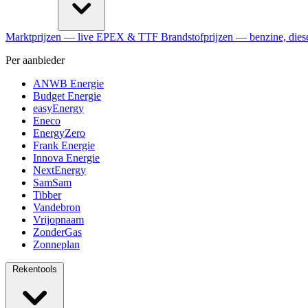
Marktprijzen
— live EPEX & TTF
Brandstofprijzen
— benzine, dies
Per aanbieder
ANWB Energie
Budget Energie
easyEnergy
Eneco
EnergyZero
Frank Energie
Innova Energie
NextEnergy
SamSam
Tibber
Vandebron
Vrijopnaam
ZonderGas
Zonneplan
Rekentools