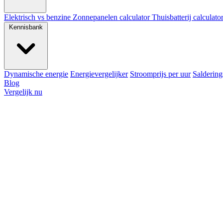
Elektrisch vs benzine
Zonnepanelen calculator
Thuisbatterij calculato
Kennisbank
Dynamische energie
Energievergelijker
Stroomprijs per uur
Saldering
Blog
Vergelijk nu