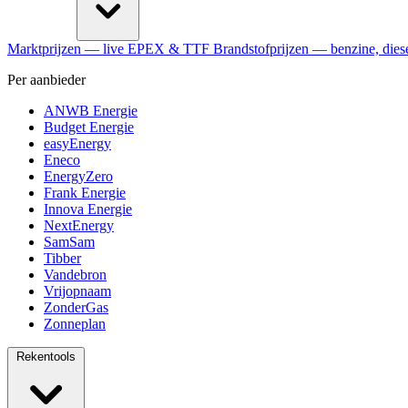
Marktprijzen
— live EPEX & TTF
Brandstofprijzen
— benzine, dies
Per aanbieder
ANWB Energie
Budget Energie
easyEnergy
Eneco
EnergyZero
Frank Energie
Innova Energie
NextEnergy
SamSam
Tibber
Vandebron
Vrijopnaam
ZonderGas
Zonneplan
Rekentools