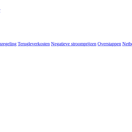
r
sregeling
Terugleverkosten
Negatieve stroomprijzen
Overstappen
Netb