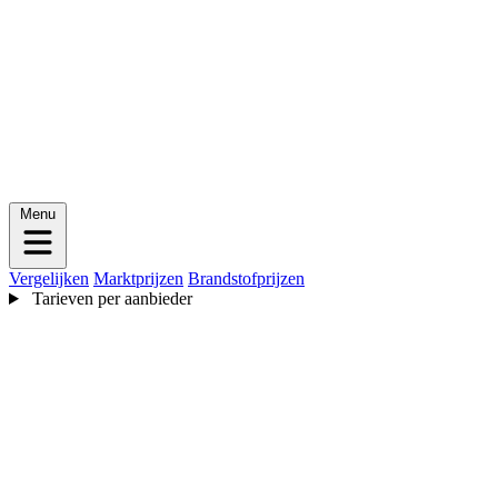
Menu
Vergelijken
Marktprijzen
Brandstofprijzen
Tarieven per aanbieder