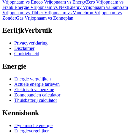
Vrijopnaam vs Eneco
Vrijopnaam vs EnergyZero
Vrijopnaam vs
Frank Energie
Vrijopnaam vs NextEnergy
Vrijopnaam vs SamSam
Vrijopnaam vs Tibber
Vrijopnaam vs Vandebron
Vrijopnaam vs
ZonderGas
Vrijopnaam vs Zonneplan
EerlijkVerbruik
Privacyverklaring
Disclaimer
Cookiebeleid
Energie
Energie vergelijken
Actuele energie tarieven
Elektrisch vs benzine
Zonnepanelen calculator
Thuisbatterij calculator
Kennisbank
Dynamische energie
Energievergelijker