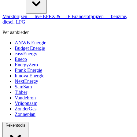
Marktprijzen
— live EPEX & TTF
Brandstofprijzen
— benzine,
diesel, LPG
Per aanbieder
ANWB Energie
Budget Energie
easyEnergy
Eneco
EnergyZero
Frank Energie
Innova Energie
NextEnergy
SamSam
Tibber
Vandebron
Vrijopnaam
ZonderGas
Zonneplan
Rekentools