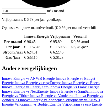
m³ / maand
Vrijopnaam is € 6,78 per jaar goedkoper
Op basis van jouw maandverbruik (€ 0,56 per maand verschil)
Innova Energie
Vrijopnaam
Verschil
Per maand
€ 96,45
€ 95,89
€ 0,56 /mnd
Per jaar
€ 1.157,46
€ 1.150,68
€ 6,78 /jaar
Stroom /jaar
€ 624,31
€ 622,45
Gas /jaar
€ 533,15
€ 528,23
Andere vergelijkingen
Innova Energie vs ANWB Energie
Innova Energie vs Budget
Energie
Innova Energie vs easyEnergy
Innova Energie vs Eneco
Innova Energie vs EnergyZero
Innova Energie vs Frank Energie
Innova Energie vs NextEnergy
Innova Energie vs SamSam
Innova
Energie vs Tibber
Innova Energie vs Vandebron
Innova Energie vs
ZonderGas
Innova Energie vs Zonneplan
Vrijopnaam vs ANWB
Energie
Vrijopnaam vs Budget Energie
Vrijopnaam vs easyEnergy