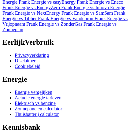
Energie
Frank Energie vs easyEnergy
Frank Energie vs Eneco
Frank Energie vs EnergyZero
Frank Energie vs Innova Energie
Frank Energie vs NextEnergy
Frank Energie vs SamSam
Frank
Energie vs Tibber
Frank Energie vs Vandebron
Frank Energie vs
Vrijopnaam
Frank Energie vs ZonderGas
Frank Energie vs
Zonneplan
EerlijkVerbruik
Privacyverklaring
Disclaimer
Cookiebeleid
Energie
Energie vergelijken
Actuele energie tarieven
Elektrisch vs benzine
Zonnepanelen calculator
Thuisbatterij calculator
Kennisbank