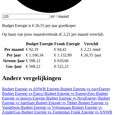
m³ / maand
Budget Energie is € 26,55 per jaar goedkoper
Op basis van jouw maandverbruik (€ 2,22 per maand verschil)
Budget Energie
Frank Energie
Verschil
Per maand
€ 92,19
€ 94,41
€ 2,22 /mnd
Per jaar
€ 1.106,34
€ 1.132,89
€ 26,55 /jaar
Stroom /jaar
€ 598,12
€ 610,66
Gas /jaar
€ 508,22
€ 522,23
Andere vergelijkingen
Budget Energie vs ANWB Energie
Budget Energie vs easyEnergy
Budget Energie vs Eneco
Budget Energie vs EnergyZero
Budget
Energie vs Innova Energie
Budget Energie vs NextEnergy
Budget
Energie vs SamSam
Budget Energie vs Tibber
Budget Energie vs
Vandebron
Budget Energie vs Vrijopnaam
Budget Energie vs
ZonderGas
Budget Energie vs Zonneplan
Frank Energie vs ANWB