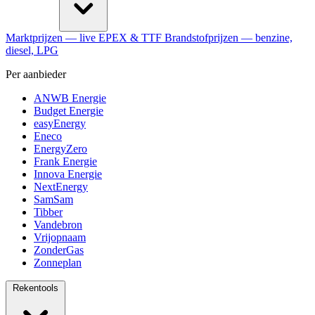
Marktprijzen
— live EPEX & TTF
Brandstofprijzen
— benzine,
diesel, LPG
Per aanbieder
ANWB Energie
Budget Energie
easyEnergy
Eneco
EnergyZero
Frank Energie
Innova Energie
NextEnergy
SamSam
Tibber
Vandebron
Vrijopnaam
ZonderGas
Zonneplan
Rekentools