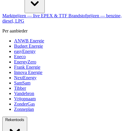
Marktprijzen
— live EPEX & TTF
Brandstofprijzen
— benzine,
diesel, LPG
Per aanbieder
ANWB Energie
Budget Energie
easyEnergy
Eneco
EnergyZero
Frank Energie
Innova Energie
NextEnergy
SamSam
Tibber
Vandebron
Vrijopnaam
ZonderGas
Zonneplan
Rekentools