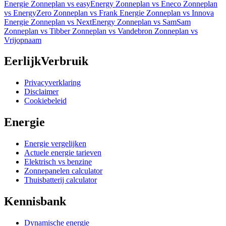
Energie
Zonneplan vs easyEnergy
Zonneplan vs Eneco
Zonneplan
vs EnergyZero
Zonneplan vs Frank Energie
Zonneplan vs Innova
Energie
Zonneplan vs NextEnergy
Zonneplan vs SamSam
Zonneplan vs Tibber
Zonneplan vs Vandebron
Zonneplan vs
Vrijopnaam
EerlijkVerbruik
Privacyverklaring
Disclaimer
Cookiebeleid
Energie
Energie vergelijken
Actuele energie tarieven
Elektrisch vs benzine
Zonnepanelen calculator
Thuisbatterij calculator
Kennisbank
Dynamische energie