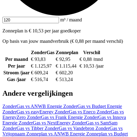
m³ / maand
Zonneplan is € 10,53 per jaar goedkoper
Op basis van jouw maandverbruik (€ 0,88 per maand verschil)
ZonderGas
Zonneplan
Verschil
Per maand
€ 93,83
€ 92,95
€ 0,88 /mnd
Per jaar
€ 1.125,97
€ 1.115,44
€ 10,53 /jaar
Stroom /jaar
€ 609,24
€ 602,20
Gas /jaar
€ 516,74
€ 513,24
Andere vergelijkingen
ZonderGas vs ANWB Energie
ZonderGas vs Budget Energie
ZonderGas vs easyEnergy
ZonderGas vs Eneco
ZonderGas vs
EnergyZero
ZonderGas vs Frank Energie
ZonderGas vs Innova
Energie
ZonderGas vs NextEnergy
ZonderGas vs SamSam
ZonderGas vs Tibber
ZonderGas vs Vandebron
ZonderGas vs
Vrijopnaam
Zonneplan vs ANWB Energie
Zonneplan vs Budget