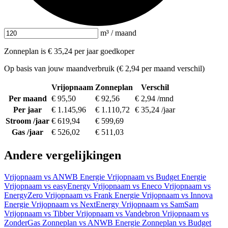
m³ / maand
Zonneplan is € 35,24 per jaar goedkoper
Op basis van jouw maandverbruik (€ 2,94 per maand verschil)
Vrijopnaam
Zonneplan
Verschil
Per maand
€ 95,50
€ 92,56
€ 2,94 /mnd
Per jaar
€ 1.145,96
€ 1.110,72
€ 35,24 /jaar
Stroom /jaar
€ 619,94
€ 599,69
Gas /jaar
€ 526,02
€ 511,03
Andere vergelijkingen
Vrijopnaam vs ANWB Energie
Vrijopnaam vs Budget Energie
Vrijopnaam vs easyEnergy
Vrijopnaam vs Eneco
Vrijopnaam vs
EnergyZero
Vrijopnaam vs Frank Energie
Vrijopnaam vs Innova
Energie
Vrijopnaam vs NextEnergy
Vrijopnaam vs SamSam
Vrijopnaam vs Tibber
Vrijopnaam vs Vandebron
Vrijopnaam vs
ZonderGas
Zonneplan vs ANWB Energie
Zonneplan vs Budget