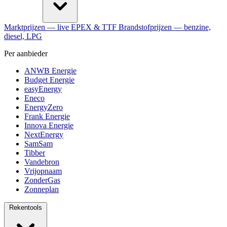
Marktprijzen
— live EPEX & TTF
Brandstofprijzen
— benzine,
diesel, LPG
Per aanbieder
ANWB Energie
Budget Energie
easyEnergy
Eneco
EnergyZero
Frank Energie
Innova Energie
NextEnergy
SamSam
Tibber
Vandebron
Vrijopnaam
ZonderGas
Zonneplan
Rekentools