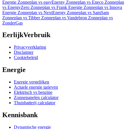
Energie
Zonneplan vs easyEnergy
Zonneplan vs Eneco
Zonneplan
vs EnergyZero
Zonneplan vs Frank Energie
Zonneplan vs Innova
Energie
Zonneplan vs NextEnergy
Zonneplan vs SamSam
Zonneplan vs Tibber
Zonneplan vs Vandebron
Zonneplan vs
ZonderGas
EerlijkVerbruik
Privacyverklaring
Disclaimer
Cookiebeleid
Energie
Energie vergelijken
Actuele energie tarieven
Elektrisch vs benzine
Zonnepanelen calculator
Thuisbatterij calculator
Kennisbank
Dynamische energie