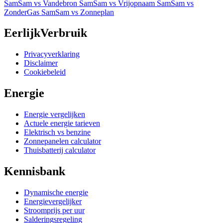
SamSam vs Vandebron
SamSam vs Vrijopnaam
SamSam vs
ZonderGas
SamSam vs Zonneplan
EerlijkVerbruik
Privacyverklaring
Disclaimer
Cookiebeleid
Energie
Energie vergelijken
Actuele energie tarieven
Elektrisch vs benzine
Zonnepanelen calculator
Thuisbatterij calculator
Kennisbank
Dynamische energie
Energievergelijker
Stroomprijs per uur
Salderingsregeling