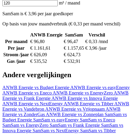
m³ / maand
SamSam is € 3,96 per jaar goedkoper
Op basis van jouw maandverbruik (€ 0,33 per maand verschil)
ANWB Energie
SamSam
Verschil
Per maand
€ 96,80
€ 96,47
€ 0,33 /mnd
Per jaar
€ 1.161,61
€ 1.157,65
€ 3,96 /jaar
Stroom /jaar
€ 626,09
€ 624,73
Gas /jaar
€ 535,52
€ 532,91
Andere vergelijkingen
ANWB Energie vs Budget Energie
ANWB Energie vs easyEnergy
ANWB Energie vs Eneco
ANWB Energie vs EnergyZero
ANWB
Energie vs Frank Energie
ANWB Energie vs Innova Energie
ANWB Energie vs NextEnergy
ANWB Energie vs Tibber
ANWB
Energie vs Vandebron
ANWB Energie vs Vrijopnaam
ANWB
Energie vs ZonderGas
ANWB Energie vs Zonneplan
SamSam vs
Budget Energie
SamSam vs easyEnergy
SamSam vs Eneco
SamSam vs EnergyZero
SamSam vs Frank Energie
SamSam vs
Innova Energie
SamSam vs NextEnergy
SamSam vs Tibber