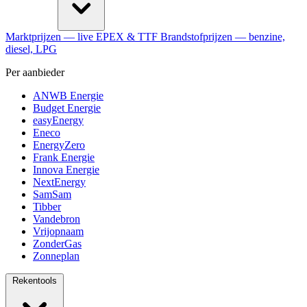
Marktprijzen
— live EPEX & TTF
Brandstofprijzen
— benzine,
diesel, LPG
Per aanbieder
ANWB Energie
Budget Energie
easyEnergy
Eneco
EnergyZero
Frank Energie
Innova Energie
NextEnergy
SamSam
Tibber
Vandebron
Vrijopnaam
ZonderGas
Zonneplan
Rekentools