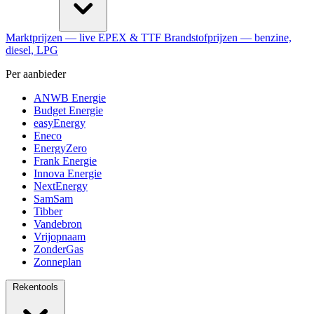
Marktprijzen
— live EPEX & TTF
Brandstofprijzen
— benzine,
diesel, LPG
Per aanbieder
ANWB Energie
Budget Energie
easyEnergy
Eneco
EnergyZero
Frank Energie
Innova Energie
NextEnergy
SamSam
Tibber
Vandebron
Vrijopnaam
ZonderGas
Zonneplan
Rekentools