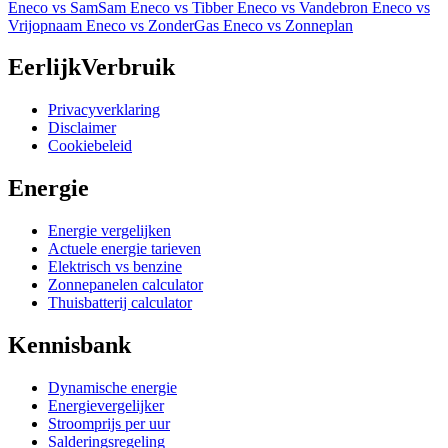
Eneco vs SamSam
Eneco vs Tibber
Eneco vs Vandebron
Eneco vs
Vrijopnaam
Eneco vs ZonderGas
Eneco vs Zonneplan
EerlijkVerbruik
Privacyverklaring
Disclaimer
Cookiebeleid
Energie
Energie vergelijken
Actuele energie tarieven
Elektrisch vs benzine
Zonnepanelen calculator
Thuisbatterij calculator
Kennisbank
Dynamische energie
Energievergelijker
Stroomprijs per uur
Salderingsregeling