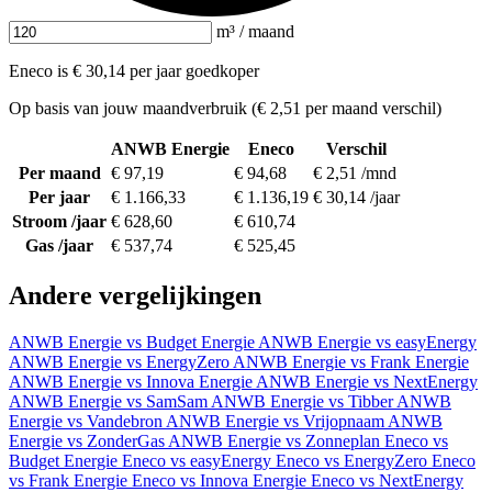
m³ / maand
Eneco is € 30,14 per jaar goedkoper
Op basis van jouw maandverbruik (€ 2,51 per maand verschil)
ANWB Energie
Eneco
Verschil
Per maand
€ 97,19
€ 94,68
€ 2,51 /mnd
Per jaar
€ 1.166,33
€ 1.136,19
€ 30,14 /jaar
Stroom /jaar
€ 628,60
€ 610,74
Gas /jaar
€ 537,74
€ 525,45
Andere vergelijkingen
ANWB Energie vs Budget Energie
ANWB Energie vs easyEnergy
ANWB Energie vs EnergyZero
ANWB Energie vs Frank Energie
ANWB Energie vs Innova Energie
ANWB Energie vs NextEnergy
ANWB Energie vs SamSam
ANWB Energie vs Tibber
ANWB
Energie vs Vandebron
ANWB Energie vs Vrijopnaam
ANWB
Energie vs ZonderGas
ANWB Energie vs Zonneplan
Eneco vs
Budget Energie
Eneco vs easyEnergy
Eneco vs EnergyZero
Eneco
vs Frank Energie
Eneco vs Innova Energie
Eneco vs NextEnergy