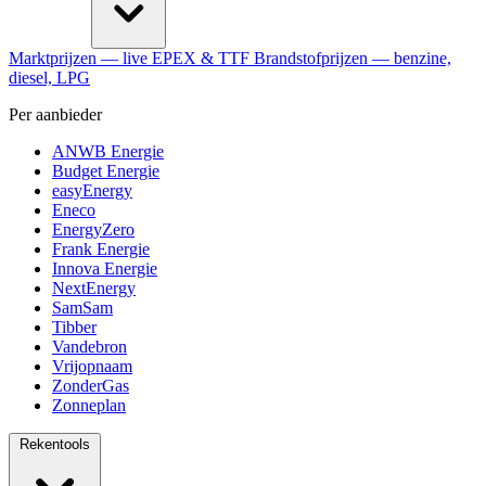
Marktprijzen
— live EPEX & TTF
Brandstofprijzen
— benzine,
diesel, LPG
Per aanbieder
ANWB Energie
Budget Energie
easyEnergy
Eneco
EnergyZero
Frank Energie
Innova Energie
NextEnergy
SamSam
Tibber
Vandebron
Vrijopnaam
ZonderGas
Zonneplan
Rekentools