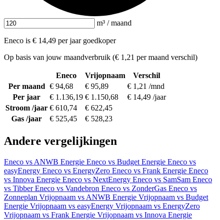
m³ / maand
Eneco is € 14,49 per jaar goedkoper
Op basis van jouw maandverbruik (€ 1,21 per maand verschil)
Eneco
Vrijopnaam
Verschil
Per maand
€ 94,68
€ 95,89
€ 1,21 /mnd
Per jaar
€ 1.136,19
€ 1.150,68
€ 14,49 /jaar
Stroom /jaar
€ 610,74
€ 622,45
Gas /jaar
€ 525,45
€ 528,23
Andere vergelijkingen
Eneco vs ANWB Energie
Eneco vs Budget Energie
Eneco vs
easyEnergy
Eneco vs EnergyZero
Eneco vs Frank Energie
Eneco
vs Innova Energie
Eneco vs NextEnergy
Eneco vs SamSam
Eneco
vs Tibber
Eneco vs Vandebron
Eneco vs ZonderGas
Eneco vs
Zonneplan
Vrijopnaam vs ANWB Energie
Vrijopnaam vs Budget
Energie
Vrijopnaam vs easyEnergy
Vrijopnaam vs EnergyZero
Vrijopnaam vs Frank Energie
Vrijopnaam vs Innova Energie