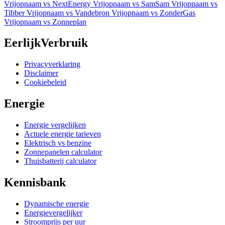
Vrijopnaam vs NextEnergy
Vrijopnaam vs SamSam
Vrijopnaam vs
Tibber
Vrijopnaam vs Vandebron
Vrijopnaam vs ZonderGas
Vrijopnaam vs Zonneplan
EerlijkVerbruik
Privacyverklaring
Disclaimer
Cookiebeleid
Energie
Energie vergelijken
Actuele energie tarieven
Elektrisch vs benzine
Zonnepanelen calculator
Thuisbatterij calculator
Kennisbank
Dynamische energie
Energievergelijker
Stroomprijs per uur