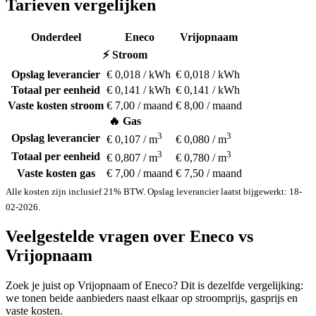
Tarieven vergelijken
Onderdeel
Eneco
Vrijopnaam
⚡ Stroom
Opslag leverancier
€ 0,018 / kWh
€ 0,018 / kWh
Totaal per eenheid
€ 0,141 / kWh
€ 0,141 / kWh
Vaste kosten stroom
€ 7,00 / maand
€ 8,00 / maand
🔥 Gas
3
3
Opslag leverancier
€ 0,107 / m
€ 0,080 / m
3
3
Totaal per eenheid
€ 0,807 / m
€ 0,780 / m
Vaste kosten gas
€ 7,00 / maand
€ 7,50 / maand
Alle kosten zijn inclusief 21% BTW. Opslag leverancier laatst bijgewerkt: 18-
02-2026.
Veelgestelde vragen over Eneco vs
Vrijopnaam
Zoek je juist op Vrijopnaam of Eneco? Dit is dezelfde vergelijking:
we tonen beide aanbieders naast elkaar op stroomprijs, gasprijs en
vaste kosten.