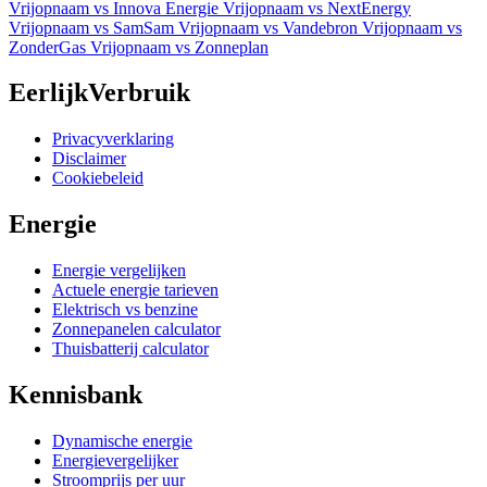
Vrijopnaam vs Innova Energie
Vrijopnaam vs NextEnergy
Vrijopnaam vs SamSam
Vrijopnaam vs Vandebron
Vrijopnaam vs
ZonderGas
Vrijopnaam vs Zonneplan
EerlijkVerbruik
Privacyverklaring
Disclaimer
Cookiebeleid
Energie
Energie vergelijken
Actuele energie tarieven
Elektrisch vs benzine
Zonnepanelen calculator
Thuisbatterij calculator
Kennisbank
Dynamische energie
Energievergelijker
Stroomprijs per uur