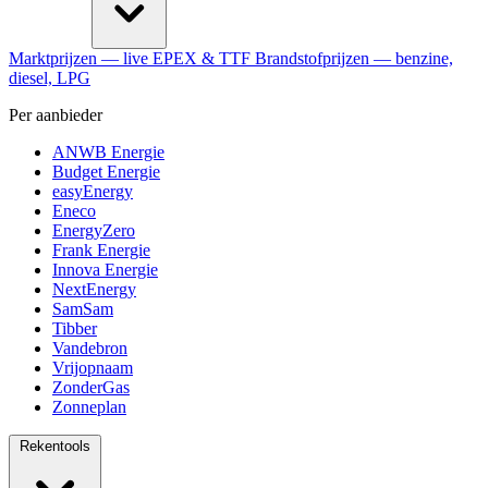
Marktprijzen
— live EPEX & TTF
Brandstofprijzen
— benzine,
diesel, LPG
Per aanbieder
ANWB Energie
Budget Energie
easyEnergy
Eneco
EnergyZero
Frank Energie
Innova Energie
NextEnergy
SamSam
Tibber
Vandebron
Vrijopnaam
ZonderGas
Zonneplan
Rekentools