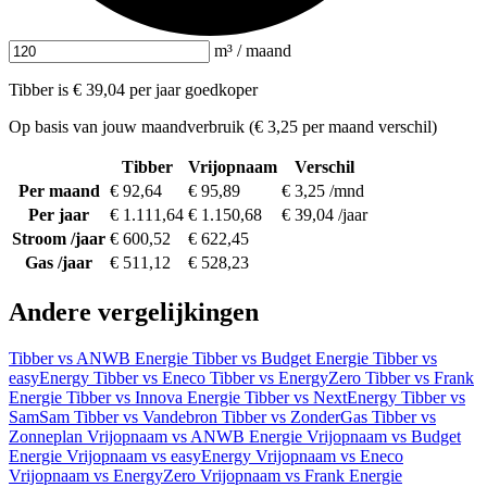
m³ / maand
Tibber is € 39,04 per jaar goedkoper
Op basis van jouw maandverbruik (€ 3,25 per maand verschil)
Tibber
Vrijopnaam
Verschil
Per maand
€ 92,64
€ 95,89
€ 3,25 /mnd
Per jaar
€ 1.111,64
€ 1.150,68
€ 39,04 /jaar
Stroom /jaar
€ 600,52
€ 622,45
Gas /jaar
€ 511,12
€ 528,23
Andere vergelijkingen
Tibber vs ANWB Energie
Tibber vs Budget Energie
Tibber vs
easyEnergy
Tibber vs Eneco
Tibber vs EnergyZero
Tibber vs Frank
Energie
Tibber vs Innova Energie
Tibber vs NextEnergy
Tibber vs
SamSam
Tibber vs Vandebron
Tibber vs ZonderGas
Tibber vs
Zonneplan
Vrijopnaam vs ANWB Energie
Vrijopnaam vs Budget
Energie
Vrijopnaam vs easyEnergy
Vrijopnaam vs Eneco
Vrijopnaam vs EnergyZero
Vrijopnaam vs Frank Energie